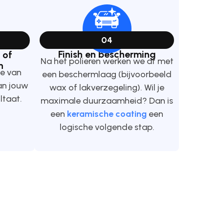
04
Finish en bescherming
 of
Na het polieren werken we af met
n
e van
een beschermlaag (bijvoorbeeld
an jouw
wax of lakverzegeling). Wil je
ltaat.
maximale duurzaamheid? Dan is
een
keramische coating
een
logische volgende stap.