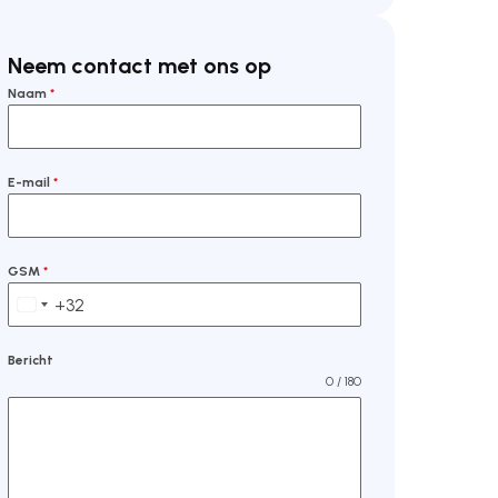
Neem contact met ons op
Naam
*
E-mail
*
GSM
*
+32
Belgium +32
Bericht
0 / 180