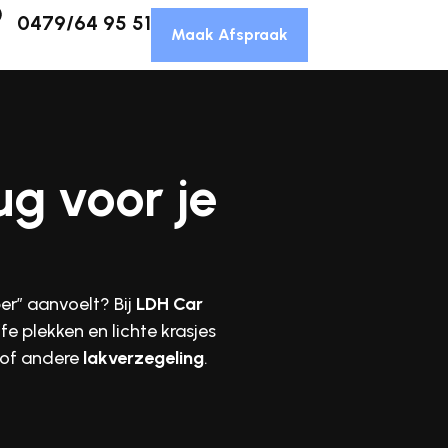
0479/64 95 51
Maak Afspraak
ug voor je
per” aanvoelt? Bij
LDH Car
fe plekken en lichte krasjes
of andere
lakverzegeling
.