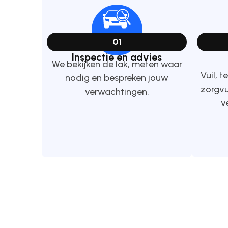
01
Inspectie en advies
We bekijken de lak, meten waar
Vuil, t
nodig en bespreken jouw
zorgvu
verwachtingen.
v