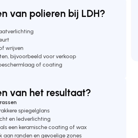
n van polieren bij LDH?
raatverlichting
eurt
of wrijven
tten, bijvoorbeeld voor verkoop
n beschermlaag of coating
n van het resultaat?
krassen
rakkere spiegelglans
cht en ledverlichting
oals een keramische coating of wax
ok aan randen en gevoelige zones