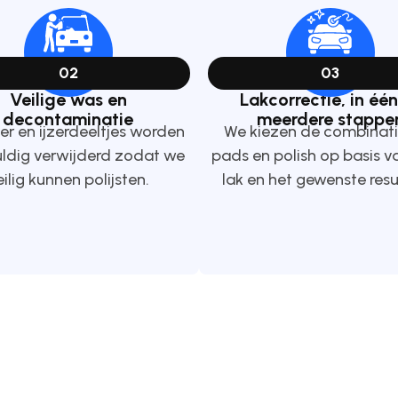
02
03
Veilige was en
Lakcorrectie, in één
decontaminatie
meerdere stappe
eer en ijzerdeeltjes worden
We kiezen de combinati
ldig verwijderd zodat we
pads en polish op basis v
eilig kunnen polijsten.
lak en het gewenste resu