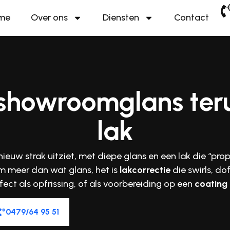
me
Over ons
Diensten
Contact
 showroomglans ter
lak
nieuw strak uitziet, met diepe glans en een lak die “pro
m meer dan wat glans, het is
lakcorrectie
die swirls, dof
fect als opfrissing, of als voorbereiding op een
coating
0479/64 95 51