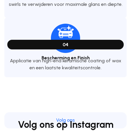
swirls te verwijderen voor maximale glans en diepte.
04
Bescherming en Finish
Applicatie van high-end keramische coating of wax
en een laatste kwaliteitscontrole.
Volg ons
Volg ons op Instagram