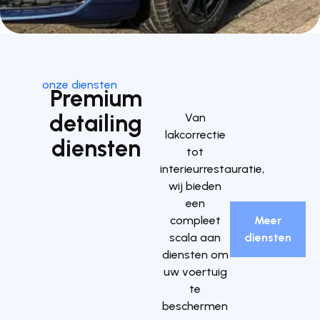
onze diensten
Premium
detailing
Van
lakcorrectie
diensten
tot
interieurrestauratie,
wij bieden
een
compleet
Meer
scala aan
diensten
diensten om
uw voertuig
te
beschermen