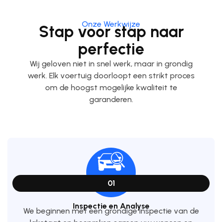
Onze Werkwijze
Stap voor stap naar
perfectie
Wij geloven niet in snel werk, maar in grondig
werk. Elk voertuig doorloopt een strikt proces
om de hoogst mogelijke kwaliteit te
garanderen.
01
Inspectie en Analyse
We beginnen met een grondige inspectie van de