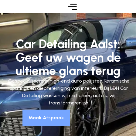
Car Detailing Aalst:
Geef uw wagen de
ultieme glans terug
Gespecialiseerd in high-end auto polijsten, keramische
coatings en dieptereiniging van interieurs. Bij LDH Car
Detailing wassen wij niet alleen auto’s; wij
transformeren ze.
Maak Afspraak