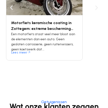
Motorfiets keramische coating in
Oldtimer po
Zottegem: extreme bescherming
Ninove: vei
voor uw moto
Een motorfiets staat veel meer bloot aan
klassieke 
Een oldtimer 
de elementen dan een auto. Geen
een stuk ges
gesloten carrosserie, geen ruitenwissers,
levenslange 
geen koetswerk dat...
van...
Lees meer
Lees meer
Getuigenissen
Wat onze klanten zeggen