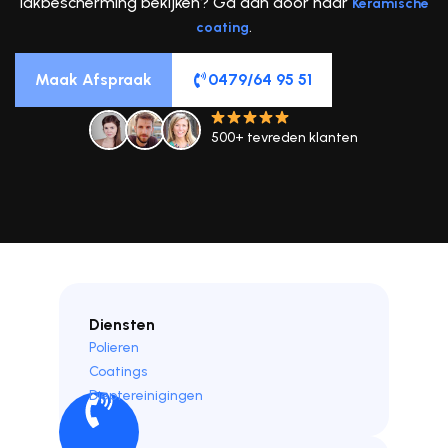
lakbescherming bekijken? Ga dan door naar
Keramische
.
coating
Maak Afspraak
0479/64 95 51
500+ tevreden klanten
Diensten
Polieren
Coatings
Dieptereinigingen