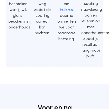
coating
bespreken
weg
via
nauwkeurig
wat jij wil,
zodat de
,
Polieren
aan en
glans,
coating
daarna
leveren op
bescherming,
correct
ontvetten
met
onderhoudsgemak.
kan
we voor
onderhoudstips
hechten.
maximale
zodat je
hechting.
resultaat
lang mooi
blijft.
Voor en na