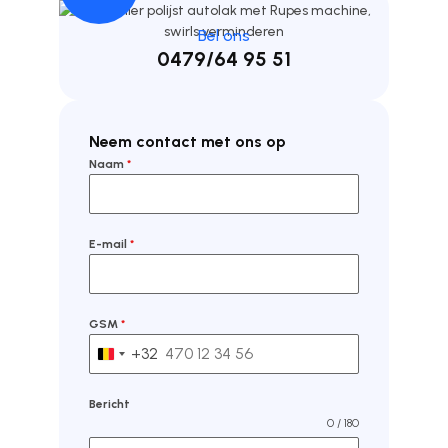
Bel ons
0479/64 95 51
Neem contact met ons op
Naam
*
E-mail
*
GSM
*
+32
Belgium +32
Bericht
0 / 180