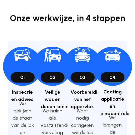
Onze werkwijze, in 4 stappen
01
02
03
04
Coating
Inspectie
Veilige
Voorbereiding
applicatie
en advies
was en
van het
We
en
decontaminatie
oppervlak
bekijken
We halen
Waar
eindcontrole
We
de staat
alle
nodig
brengen
van de lak
vastzittende
corrigeren
de
en
vervuiling
we de lak