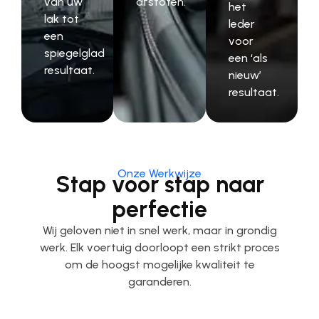
van uw
afstoten.
het
lak tot
leder
een
voor
spiegelglad
een ‘als
resultaat.
nieuw’
resultaat.
Onze Werkwijze
Stap voor stap naar
perfectie
Wij geloven niet in snel werk, maar in grondig
werk. Elk voertuig doorloopt een strikt proces
om de hoogst mogelijke kwaliteit te
garanderen.