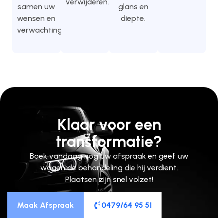
verwijderen.
samen uw
glans en
wensen en
diepte.
verwachtingen.
Klaar voor een
transformatie?
Boek vandaag nog uw afspraak en geef uw
wagen de behandeling die hij verdient.
Plaatsen zijn snel volzet!
Maak Afspraak
0479/64 95 51