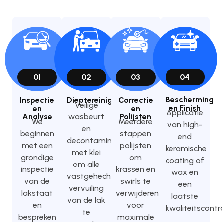
01
02
03
04
Bescherming
Inspectie
Dieptereiniging
Correctie
Veilige
en Finish
en
en
Applicatie
Analyse
wasbeurt
Polijsten
We
Meerdere
van high-
en
beginnen
stappen
end
decontaminatie
met een
polijsten
keramische
met klei
grondige
om
coating of
om alle
inspectie
krassen en
wax en
vastgehechte
van de
swirls te
een
vervuiling
lakstaat
verwijderen
laatste
van de lak
en
voor
kwaliteitscontro
te
bespreken
maximale