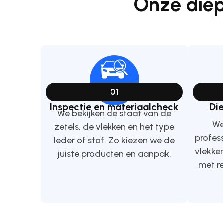
Onze diep
01
Inspectie en materiaalcheck
Di
We bekijken de staat van de
We
zetels, de vlekken en het type
profess
leder of stof. Zo kiezen we de
vlekke
juiste producten en aanpak.
met r