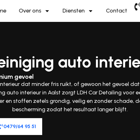
me
Over ons
Diensten
Contact
iniging auto interi
emium gevoel
 interieur dat minder fris ruikt, of gewoon het gevoel da
ng auto interieur in Aalst
zorgt LDH Car Detailing voor e
er en stoffen zetels
grondig, veilig en zonder schade, 
bescherming zodat het resultaat langer blijft.
0479/64 95 51