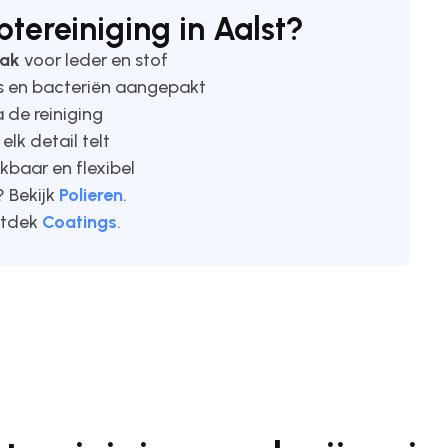
ereiniging in Aalst?
pak
voor leder en stof
jes en bacteriën aangepakt
 de reiniging
, elk detail telt
ikbaar en flexibel
? Bekijk
Polieren
.
ntdek
Coatings
.