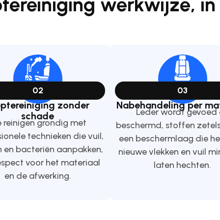
tereiniging werkwijze, in
02
03
eptereiniging zonder
Nabehandeling per mat
Leder wordt gevoed 
schade
 reinigen grondig met
beschermd, stoffen zetels
ionele technieken die vuil,
een beschermlaag die he
n en bacteriën aanpakken,
nieuwe vlekken en vuil mi
espect voor het materiaal
laten hechten.
en de afwerking.