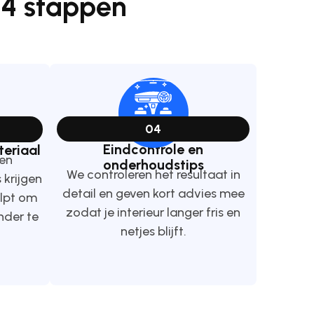
 4 stappen
04
Eindcontrole en
eriaal
en
onderhoudstips
We controleren het resultaat in
 krijgen
detail en geven kort advies mee
lpt om
zodat je interieur langer fris en
nder te
netjes blijft.