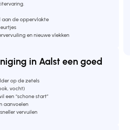
itervaring.
kel aan de oppervlakte
geurtjes
rvervuiling en nieuwe vlekken
iniging in Aalst een goed
dder op de zetels
ook, vocht)
l een “schone start”
en aanvoelen
sneller vervuilen