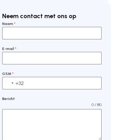
Neem contact met ons op
Naam
*
E-mail
*
GSM
*
+32
Belgium +32
Bericht
0 / 180