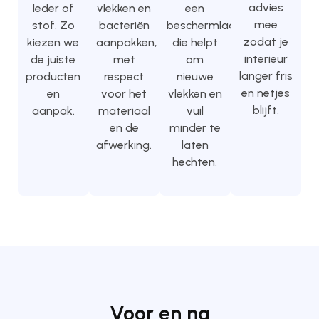
advies
leder of
vlekken en
een
mee
stof. Zo
bacteriën
beschermlaag
zodat je
kiezen we
aanpakken,
die helpt
interieur
de juiste
met
om
langer fris
producten
respect
nieuwe
en netjes
en
voor het
vlekken en
blijft.
aanpak.
materiaal
vuil
en de
minder te
afwerking.
laten
hechten.
Voor en na