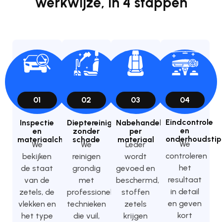
werkwijze, in 4 stappen
01
02
03
04
Eindcontrole
Inspectie
Dieptereiniging
Nabehandeling
en
en
zonder
per
onderhoudstip
materiaalcheck
schade
materiaal
We
We
We
Leder
controleren
bekijken
reinigen
wordt
het
de staat
grondig
gevoed en
resultaat
van de
met
beschermd,
in detail
zetels, de
professionele
stoffen
en geven
vlekken en
technieken
zetels
kort
het type
die vuil,
krijgen