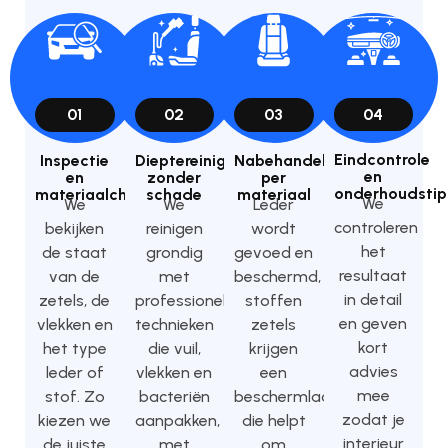
01
02
03
04
Eindcontrole
Inspectie
Dieptereiniging
Nabehandeling
en
en
zonder
per
onderhoudstip
materiaalcheck
schade
materiaal
We
We
We
Leder
controleren
bekijken
reinigen
wordt
het
de staat
grondig
gevoed en
resultaat
van de
met
beschermd,
in detail
zetels, de
professionele
stoffen
en geven
vlekken en
technieken
zetels
kort
het type
die vuil,
krijgen
advies
leder of
vlekken en
een
mee
stof. Zo
bacteriën
beschermlaag
zodat je
kiezen we
aanpakken,
die helpt
interieur
de juiste
met
om